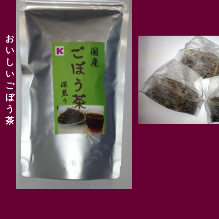
お
い
し
い
ご
ぼ
う
茶