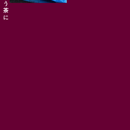
う
茶
に