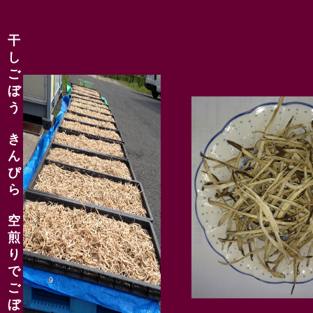
干
し
ご
ぼ
う
き
ん
ぴ
ら
空
煎
り
で
ご
ぼ