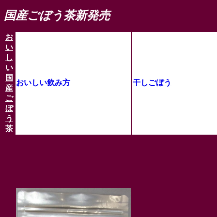
国産ごぼう茶新発売
お
い
し
い
国
おいしい飲み方
干しごぼう
産
ご
ぼ
う
茶